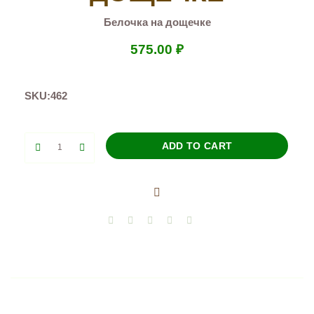
Белочка на дощечке
575.00
₽
SKU:
462
Белочка
ADD TO CART
на
дощечке
quantity