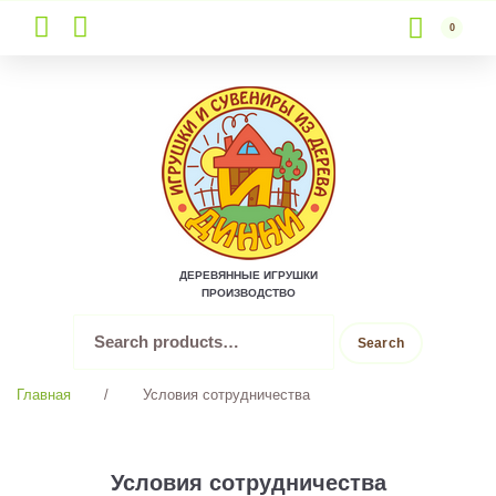
0
Skip
to
content
ДЕРЕВЯННЫЕ ИГРУШКИ
ПРОИЗВОДСТВО
Search
Search
for:
Главная
/
Условия сотрудничества
УСЛОВИЯ
Условия сотрудничества