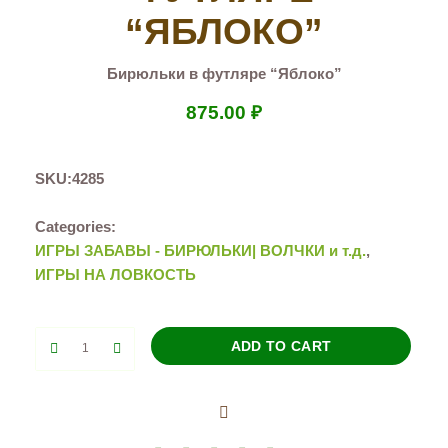
“ЯБЛОКО”
Бирюльки в футляре “Яблоко”
875.00
₽
SKU:
4285
Categories:
ИГРЫ ЗАБАВЫ - БИРЮЛЬКИ| ВОЛЧКИ и т.д.
,
ИГРЫ НА ЛОВКОСТЬ
Бирюльки
ADD TO CART
в
футляре
"Яблоко"
quantity