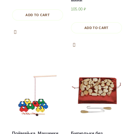
105.00
₽
ADD TO CART
ADD TO CART
Поймай-ка. Машинки
Бирюльки без