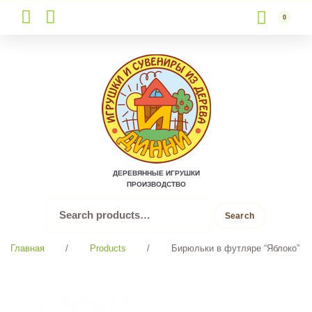
0
Skip
to
content
ДЕРЕВЯННЫЕ ИГРУШКИ
ПРОИЗВОДСТВО
Search
Search
for:
Главная
/
Products
/
Бирюльки в футляре “Яблоко”