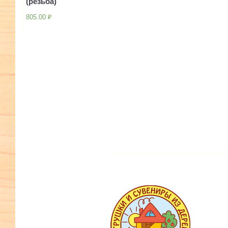
(резьба)
805.00
₽