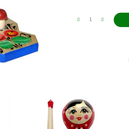
Богородский
промысел.
Девочка
с
корзинкой
(роспись).
quantity