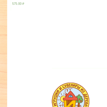
575.00
₽