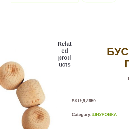
в
Relat
БУС
ed
prod
ucts
SKU:
ДИ650
Category:
ШНУРОВКА