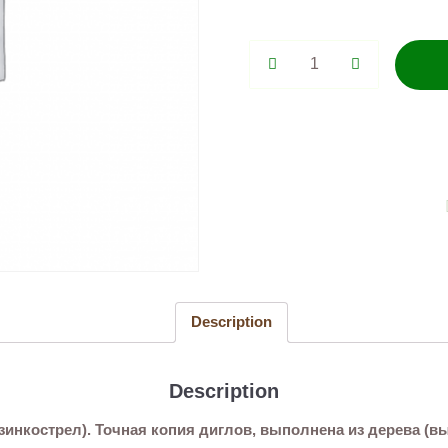
Деревянный
пистолет
Active
Desert
Eagle
Убийство
Подтверждено
(резинкострел)
quantity
Description
Description
езинкострел). Точная копия диглов, выполнена из дерева 