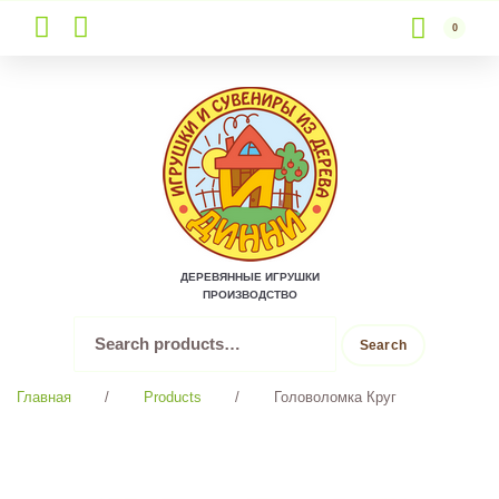
0
Skip
to
content
ДЕРЕВЯННЫЕ ИГРУШКИ
ПРОИЗВОДСТВО
Search
Search
for:
Главная
/
Products
/
Головоломка Круг