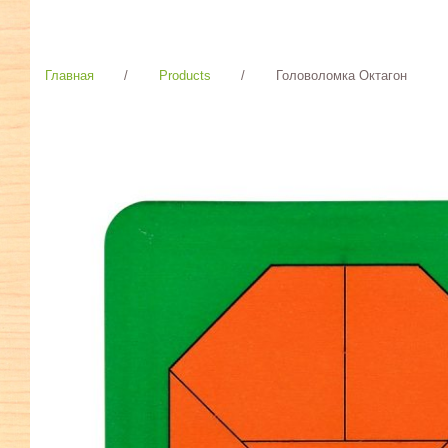
Главная
/
Products
/
Головоломка Октагон