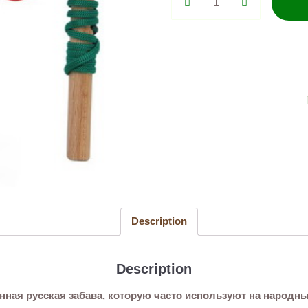
Кто
быстрее?
Проворные
ручки
(2
игрока)
quantity
Description
Description
инная русская забава, которую часто используют на народн