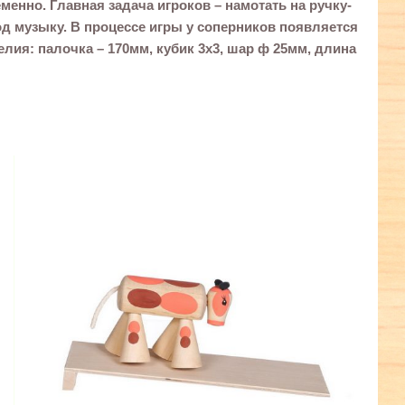
енно. Главная задача игроков – намотать на ручку-
од музыку. В процессе игры у соперников появляется
елия: палочка – 170мм, кубик 3х3, шар ф 25мм, длина