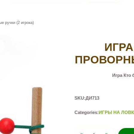
е ручки (2 игрока)
ИГРА
ПРОВОРНЫ
Игра Кто 
SKU:
ДИ713
Categories:
ИГРЫ НА ЛОВ
Игра