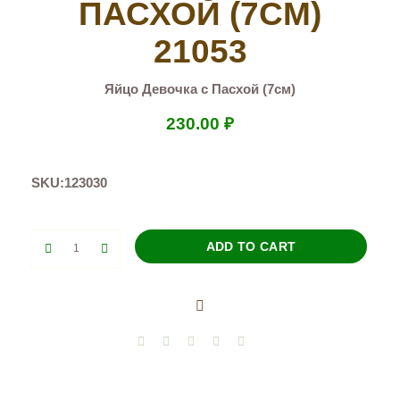
ПАСХОЙ (7СМ)
21053
Яйцо Девочка с Пасхой (7см)
230.00
₽
SKU:
123030
Яйцо
ADD TO CART
Девочка
с
Пасхой
(7см)
21053
quantity