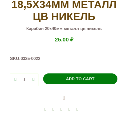
18,5Х34ММ МЕТАЛЛ
ЦВ НИКЕЛЬ
Карабин 20х40мм металл цв никель
25.00
₽
SKU:
0325-0022
Карабин
ADD TO CART
18,5х34мм
металл
цв
никель
quantity