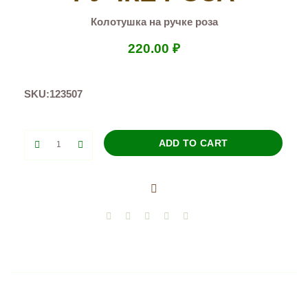
Колотушка на ручке роза
220.00
₽
SKU:
123507
Колотушка
ADD TO CART
на
ручке
роза
quantity