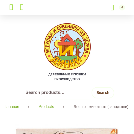
0
Skip
to
content
ДЕРЕВЯННЫЕ ИГРУШКИ
ПРОИЗВОДСТВО
Search
Search
for:
Главная
/
Products
/
Лесные животные (вкладыши)