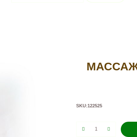
МАССАЖ
SKU:
122525
Массажер
Ёжик