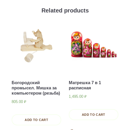
quantity
Related products
Богородский
Матрешка 7 в 1
промысел. Мишка за
расписная
компьютером (резьба)
1,495.00
₽
805.00
₽
ADD TO CART
ADD TO CART