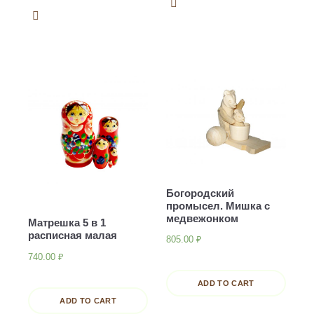
Богородский
промысел. Мишка с
медвежонком
Матрешка 5 в 1
расписная малая
805.00
₽
740.00
₽
ADD TO CART
ADD TO CART