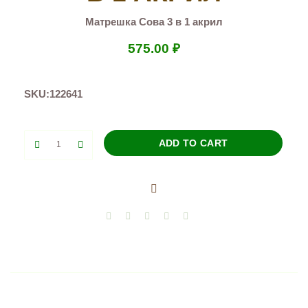
Матрешка Сова 3 в 1 акрил
575.00
₽
SKU:
122641
Матрешка
ADD TO CART
Сова
3
в
1
акрил
quantity