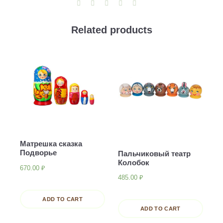
в
1)
Related products
quantity
Матрешка сказка
Подворье
Пальчиковый театр
Колобок
670.00
₽
485.00
₽
ADD TO CART
ADD TO CART