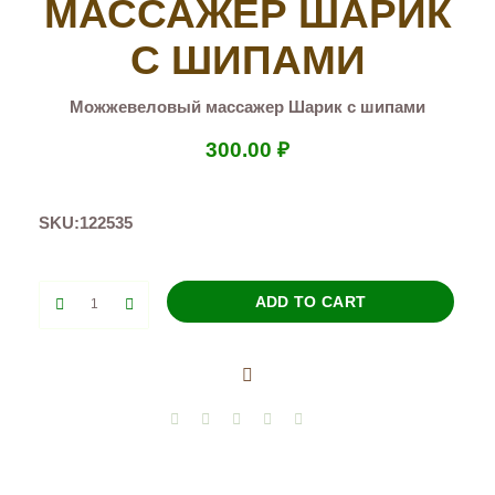
МАССАЖЕР ШАРИК
С ШИПАМИ
Можжевеловый массажер Шарик с шипами
300.00
₽
SKU:
122535
Можжевеловый
ADD TO CART
массажер
Шарик
с
шипами
quantity