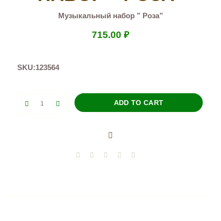
Музыкальный набор ” Роза”
715.00
₽
SKU:
123564
Музыкальный
ADD TO CART
набор
"
Роза"
quantity