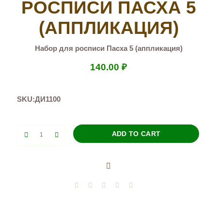
РОСПИСИ ПАСХА 5
(АППЛИКАЦИЯ)
Набор для росписи Пасха 5 (аппликация)
140.00
₽
SKU:
ДИ1100
Набор
ADD TO CART
для
росписи
Пасха
5
(аппликация)
quantity