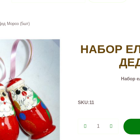
ед Мороз (5шт)
НАБОР Е
ДЕ
Набор е
SKU:
11
Набор
елочных
украшений