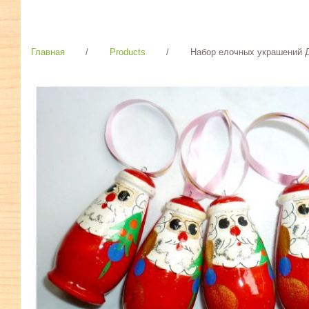
Главная
/
Products
/
Набор елочных украшений Д