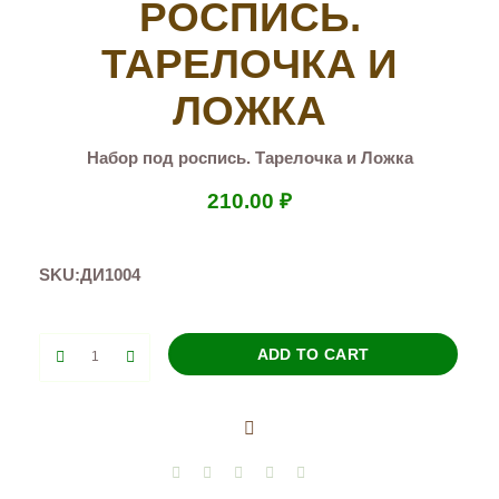
РОСПИСЬ.
ТАРЕЛОЧКА И
ЛОЖКА
Набор под роспись. Тарелочка и Ложка
210.00
₽
SKU:
ДИ1004
Набор
ADD TO CART
под
роспись.
Тарелочка
и
Ложка