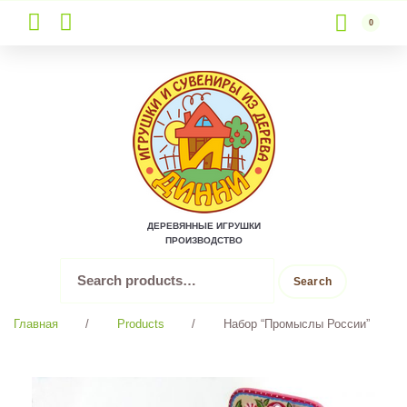
0
Skip
to
content
ДЕРЕВЯННЫЕ ИГРУШКИ
ПРОИЗВОДСТВО
Search
Search
for:
Главная
/
Products
/
Набор “Промыслы России”