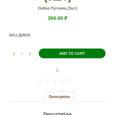
Набор Пуговиц (3шт)
300.00
₽
SKU:
ДИ633
Набор
ADD TO CART
Пуговиц
(3шт)
quantity
Description
Description