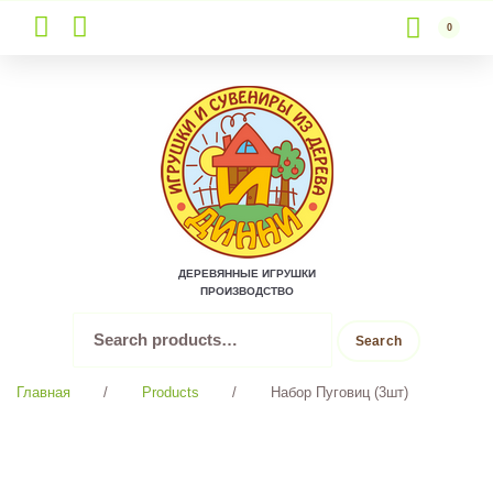
0
Skip
to
content
ДЕРЕВЯННЫЕ ИГРУШКИ
ПРОИЗВОДСТВО
Search
Search
for:
Главная
/
Products
/
Набор Пуговиц (3шт)