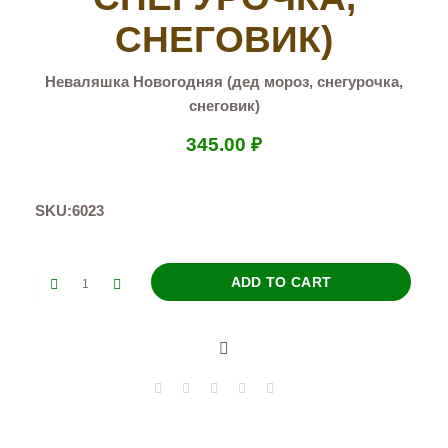
СНЕГОВИК)
Неваляшка Новогодняя (дед мороз, снегурочка,
снеговик)
345.00
₽
SKU:
6023
Неваляшка
ADD TO CART
Новогодняя
(дед
мороз,
снегурочка,
снеговик)
quantity