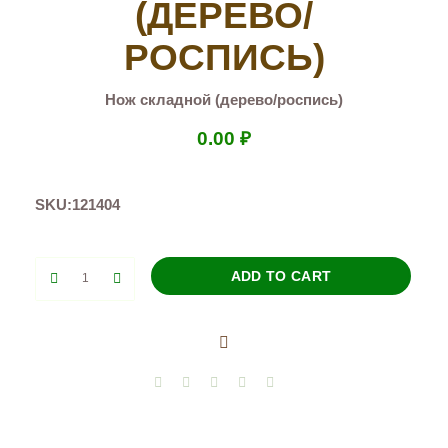
(ДЕРЕВО/
РОСПИСЬ)
Нож складной (дерево/роспись)
0.00
₽
SKU:
121404
Нож
ADD TO CART
складной
(дерево/
роспись)
quantity