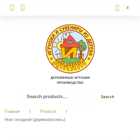
0
Skip
to
content
ДЕРЕВЯННЫЕ ИГРУШКИ
ПРОИЗВОДСТВО
Search
Search
for:
Главная
/
Products
/
Нож складной (дерево/роспись)