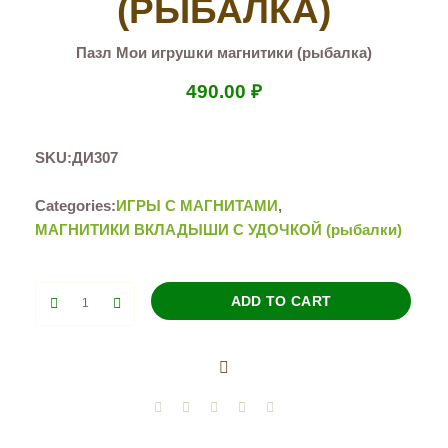
(РЫБАЛКА)
Пазл Мои игрушки магнитики (рыбалка)
490.00
₽
SKU:
ДИ307
Categories:
ИГРЫ С МАГНИТАМИ
,
МАГНИТИКИ ВКЛАДЫШИ С УДОЧКОЙ (рыбалки)
Пазл
ADD TO CART
Мои
игрушки
магнитики
(рыбалка)
quantity