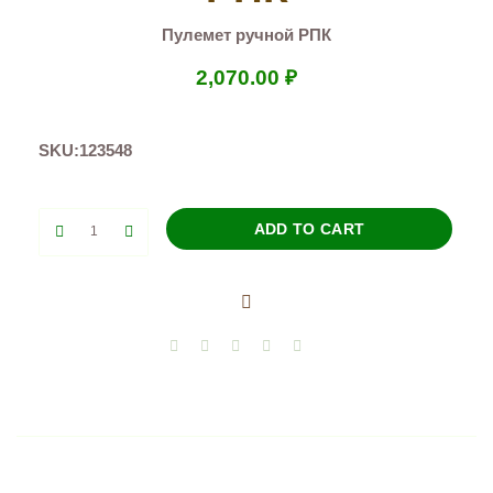
Пулемет ручной РПК
2,070.00
₽
SKU:
123548
Пулемет
ADD TO CART
ручной
РПК
quantity