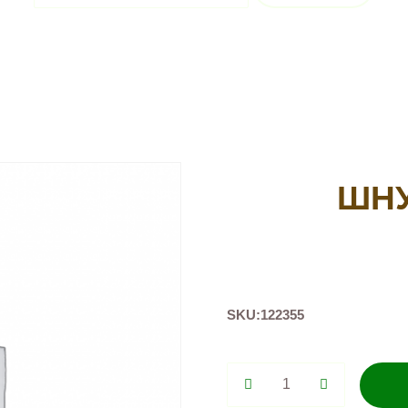
ШНУ
SKU:
122355
Шнуровка
Груша