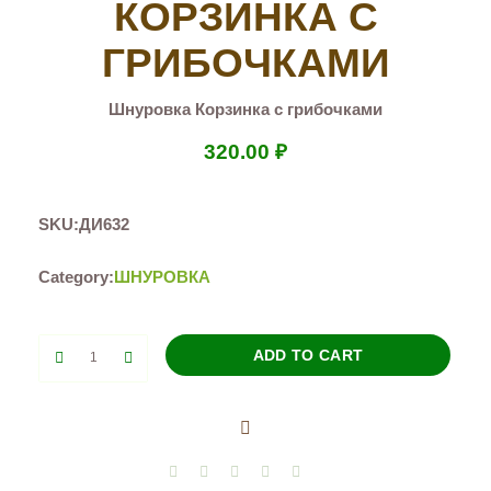
КОРЗИНКА С
ГРИБОЧКАМИ
Шнуровка Корзинка с грибочками
320.00
₽
SKU:
ДИ632
Category:
ШНУРОВКА
Шнуровка
ADD TO CART
Корзинка
с
грибочками
quantity