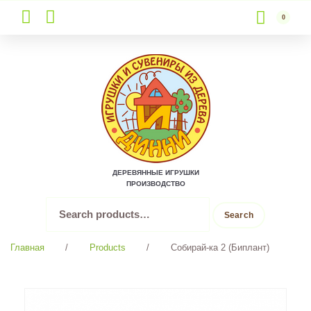
0
Skip
to
content
ДЕРЕВЯННЫЕ ИГРУШКИ
ПРОИЗВОДСТВО
Search
Search
for:
Главная
/
Products
/
Собирай-ка 2 (Биплант)