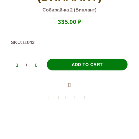
Собирай-ка 2 (Биплант)
335.00
₽
SKU:
11043
Собирай-
ADD TO CART
ка
2
(Биплант)
quantity