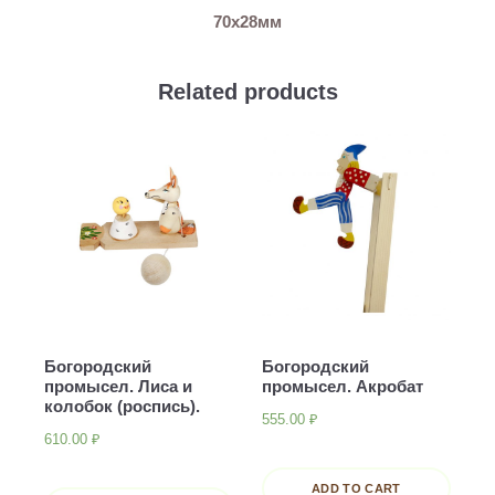
70х28мм
Related products
Богородский
Богородский
промысел. Лиса и
промысел. Акробат
колобок (роспись).
555.00
₽
610.00
₽
ADD TO CART