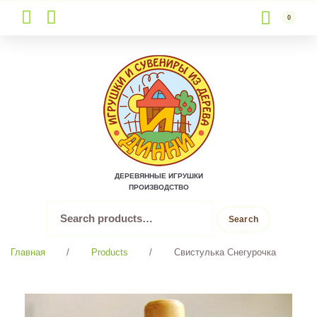
0
Skip
to
content
ДЕРЕВЯННЫЕ ИГРУШКИ
ПРОИЗВОДСТВО
Search
Search
for:
Главная
/
Products
/
Свистулька Снегурочка