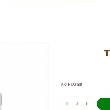
Т
SKU:
123105
Тарелка
d13