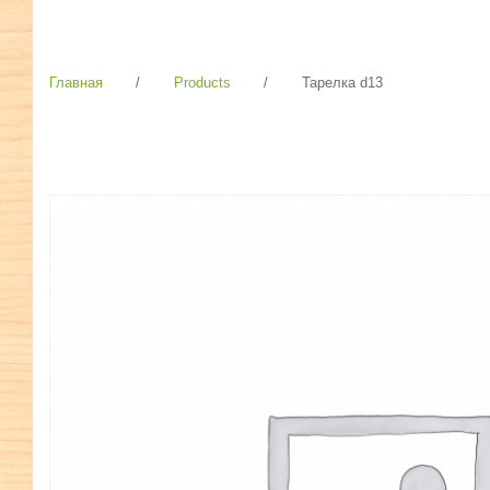
Главная
/
Products
/
Тарелка d13