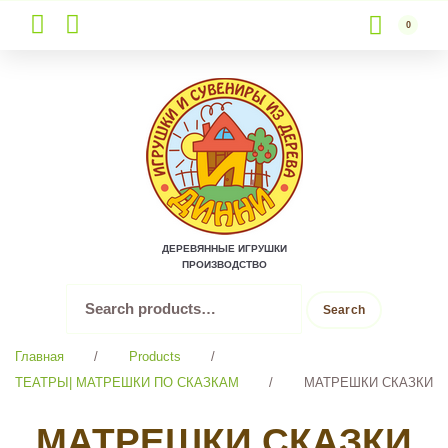
0
Skip
to
content
ДЕРЕВЯННЫЕ ИГРУШКИ
ПРОИЗВОДСТВО
Search
Search
for:
Главная
/
Products
/
ТЕАТРЫ| МАТРЕШКИ ПО СКАЗКАМ
/
МАТРЕШКИ СКАЗКИ
МАТРЕШКИ СКАЗКИ