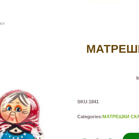
ест
МАТРЕШК
М
SKU:
1841
Categories:
МАТРЕШКИ СК
Матрешка