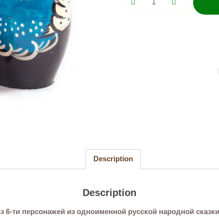
сказка
Репка
6
мест
quantity
Description
Description
 6-ти персонажей из одноименной русской народной сказки 