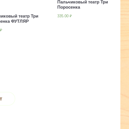
Пальчиковый театр Три
Поросенка
иковый театр Три
335.00
₽
сенка ФУТЛЯР
0
₽
T