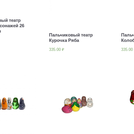
вый театр
сонажей 26
в
Пальчиковый театр
Паль
Курочка Ряба
Коло
335.00
₽
335.0