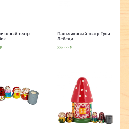
чиковый театр
Пальчиковый театр Гуси-
бок
Лебеди
0
₽
335.00
₽