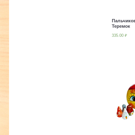
Пальчико
Теремок
335.00
₽