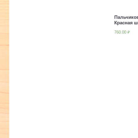
Пальчико
Красная 
760.00
₽