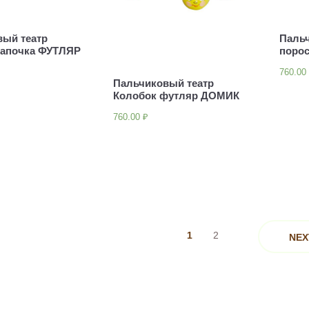
вый театр
Пальч
шапочка ФУТЛЯР
поро
760.0
Пальчиковый театр
Колобок футляр ДОМИК
760.00
₽
1
2
NEX