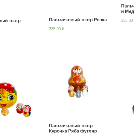
Паль
и Ме
Пальчиковый театр Репка
вый театр
335.0
335.00
₽
Пальчиковый театр
Курочка Ряба футляр