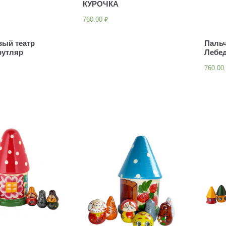
КУРОЧКА
760.00
₽
вый театр
Пальч
футляр
Лебе
760.0