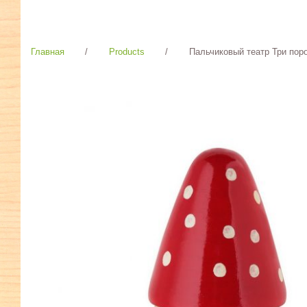
Главная
/
Products
/
Пальчиковый театр Три по