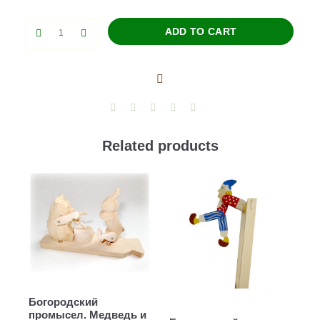
Барыня
ADD TO CART
с
самоваром
музыкальная
шкатулка
quantity
Related products
Богородский
промысел. Медведь и