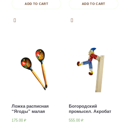
ADD TO CART
ADD TO CART
Ложка расписная
Богородский
“Ягоды” малая
промысел. Акробат
175.00
₽
555.00
₽