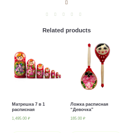
с
балалайкой
quantity
Related products
Матрешка 7 в 1
Ложка расписная
расписная
“Девочка”
1,495.00
₽
185.00
₽