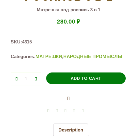
Матрешка под роспись 3 в 1
280.00
₽
SKU:
4315
Categories:
МАТРЕШКИ
,
НАРОДНЫЕ ПРОМЫСЛЫ
Матрешка
ADD TO CART
под
роспись
3
в
1
quantity
Description