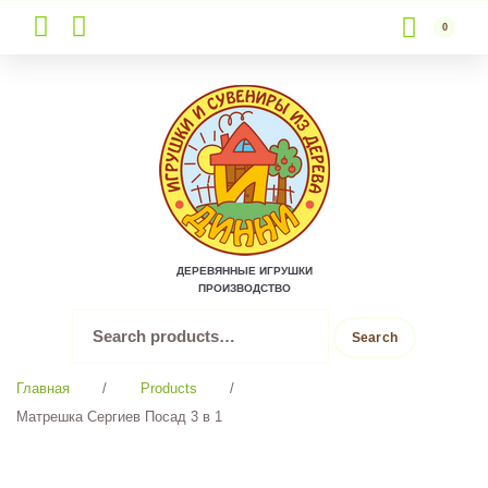
0
Skip
to
content
ДЕРЕВЯННЫЕ ИГРУШКИ
ПРОИЗВОДСТВО
Search
Search
for:
Главная
/
Products
/
Матрешка Сергиев Посад 3 в 1