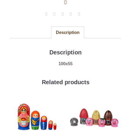
малый
(3
в
1)
quantity
Description
Description
100х55
Related products