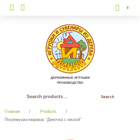
0
Skip
to
content
ДЕРЕВЯННЫЕ ИГРУШКИ
ПРОИЗВОДСТВО
Search
Search
for:
Главная
/
Products
/
Погремушка-маракас “Девочка с киской”