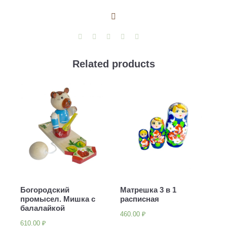
"Девочка
с
киской"
quantity
Related products
Богородский
Матрешка 3 в 1
промысел. Мишка с
расписная
балалайкой
460.00
₽
610.00
₽