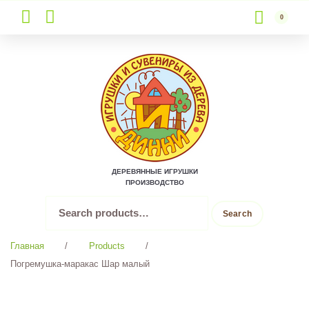
0
Skip
to
content
ДЕРЕВЯННЫЕ ИГРУШКИ
ПРОИЗВОДСТВО
Search
Search
for:
Главная
/
Products
/
Погремушка-маракас Шар малый