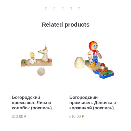
quantity
Related products
Богородский
Богородский
промысел. Лиса и
промысел. Девочка с
колобок (роспись).
корзинкой (роспись).
610.00
₽
610.00
₽