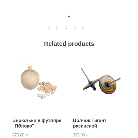
quantity
Related products
Бирюльки в футляре
Волчок Гигант
“Яблоко”
расписной
875.00
₽
395.00
₽