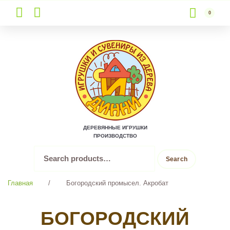
0
Skip
to
content
ДЕРЕВЯННЫЕ ИГРУШКИ
ПРОИЗВОДСТВО
Search
Search
for:
Главная
/
Богородский промысел. Акробат
БОГОРОДСКИЙ