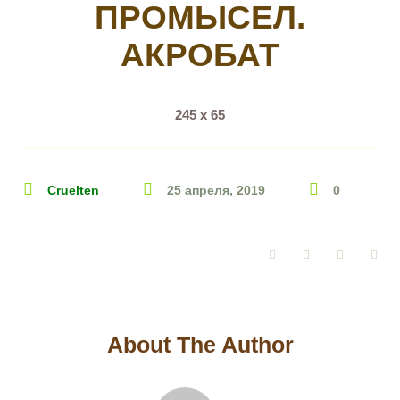
ПРОМЫСЕЛ.
АКРОБАТ
245 х 65
Cruelten
25 апреля, 2019
0
Facebook
Twitter
Google+
Pin
About The Author