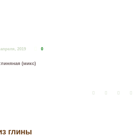
 апреля, 2019
0
глиняная (микс)
Facebook
Twitter
Google+
Pin
из глины