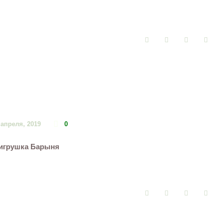
Facebook
Twitter
Google+
Pin
 апреля, 2019
0
игрушка Барыня
Facebook
Twitter
Google+
Pin