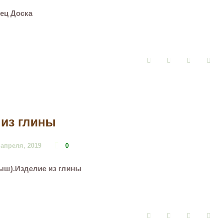
ец Доска
Facebook
Twitter
Google+
Pin
 из глины
 апреля, 2019
0
ыш).Изделие из глины
Facebook
Twitter
Google+
Pin