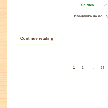
Cruelten
25
Иванушка на лоша
Continue reading
Навигация
1
2
…
58
по
записям