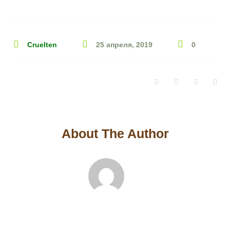
Cruelten
25 апреля, 2019
0
Facebook
Twitter
Google+
Pin
About The Author