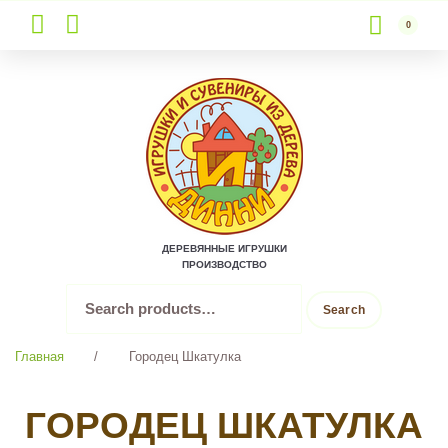
0
Skip
to
content
ДЕРЕВЯННЫЕ ИГРУШКИ
ПРОИЗВОДСТВО
Search
Search
for:
Главная
/
Городец Шкатулка
ГОРОДЕЦ ШКАТУЛКА