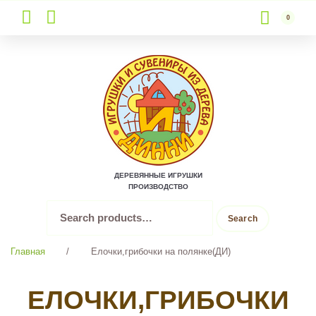
0
Skip
to
content
ДЕРЕВЯННЫЕ ИГРУШКИ
ПРОИЗВОДСТВО
Search
Search
for:
Главная
/
Елочки,грибочки на полянке(ДИ)
ЕЛОЧКИ,ГРИБОЧКИ