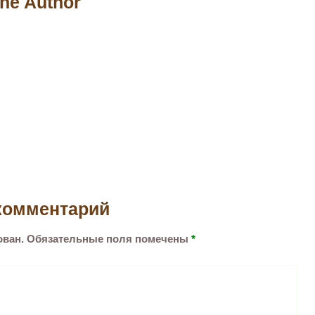
he Author
комментарий
ован.
Обязательные поля помечены
*